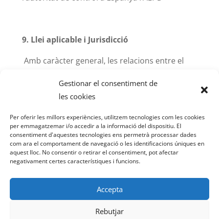
9. Llei aplicable i Jurisdicció
Amb caràcter general, les relacions entre el
titular d’aquest lloc web amb els usuaris estan
Gestionar el consentiment de
sotmeses a la legislació i jurisdicció espanyola.
les cookies
Qualsevol conflicte derivat o relacionat amb
l’ús d’aquest lloc web se sotmetran als Jutjats i
Per oferir les millors experiències, utilitzem tecnologies com les cookies
Tribunals de la ciutat més propera al domicili
per emmagatzemar i/o accedir a la informació del dispositiu. El
consentiment d'aquestes tecnologies ens permetrà processar dades
social del titular d’aquest lloc web.
com ara el comportament de navegació o les identificacions úniques en
aquest lloc. No consentir o retirar el consentiment, pot afectar
negativament certes característiques i funcions.
Accepta
Rebutjar
Avís Legal
Política de Privacitat